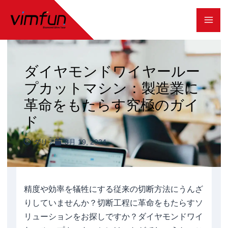
コ
ン
テ
ン
ダイヤモンドワイヤールー
ツ
プカットマシン：製造業に
へ
革命をもたらす究極のガイ
ス
ド
キ
ダリア
3月 19, 2024
ッ
プ
精度や効率を犠牲にする従来の切断方法にうんざ
りしていませんか？切断工程に革命をもたらすソ
リューションをお探しですか？ダイヤモンドワイ