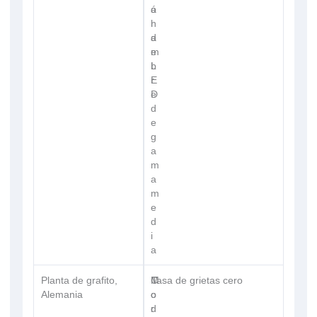
ó
a
n
l
d
a
e
m
L
b
E
r
D
e
d
e
g
a
m
a
m
e
d
i
a
Planta de grafito,
C
M
Tasa de grietas cero
Alemania
o
o
r
d