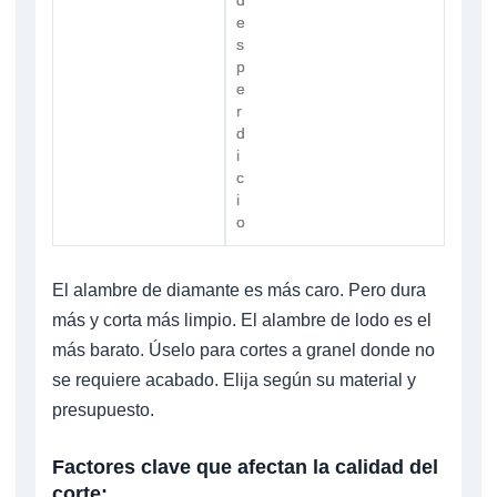
d
d
e
e
s
s
p
p
e
e
r
r
d
d
i
i
c
c
i
i
o
o
El alambre de diamante es más caro. Pero dura
más y corta más limpio. El alambre de lodo es el
más barato. Úselo para cortes a granel donde no
se requiere acabado. Elija según su material y
presupuesto.
Factores clave que afectan la calidad del
corte: