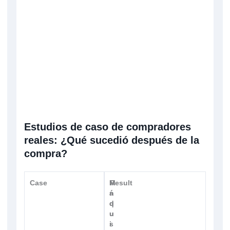
Estudios de caso de compradores
reales: ¿Qué sucedió después de la
compra?
Case
I
M
Result
n
á
d
q
u
u
s
i