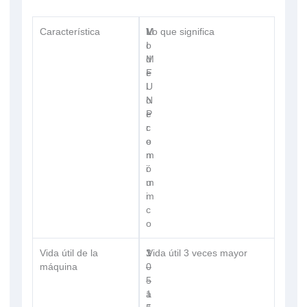
Característica
M
V
Lo que significa
o
I
d
M
e
F
l
U
o
N
e
P
c
r
o
e
n
m
ó
i
m
u
i
m
c
o
Vida útil de la
3
1
Vida útil 3 veces mayor
máquina
–
0
5
–
a
1