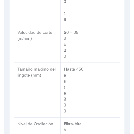
0
0
.
.
1
1
6
4
Velocidad de corte
5
1
20 – 35
(m/min)
–
0
1
–
0
2
0
Tamaño máximo del
H
H
Hasta 450
lingote (mm)
a
a
s
s
t
t
a
a
2
3
0
0
0
0
Nivel de Oscilación
E
A
Ultra-Alta
s
l