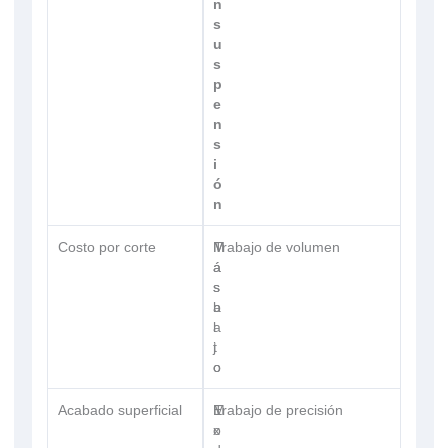
n
s
u
s
p
e
n
s
i
ó
n
Costo por corte
M
M
Trabajo de volumen
á
á
s
s
b
a
a
l
j
t
o
o
Acabado superficial
M
E
Trabajo de precisión
o
x