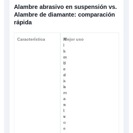
Alambre abrasivo en suspensión vs.
Alambre de diamante: comparación
rápida
Característica
A
H
Mejor uso
l
i
a
l
m
o
b
d
r
e
e
d
a
i
b
a
r
m
a
a
s
n
i
t
v
e
o
e