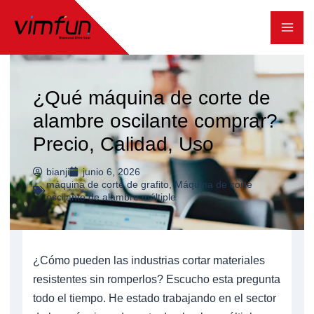
Ir
al
contenido
¿Qué máquina de corte de
alambre oscilante comprar?
Precio, Calidad, Uso
bianji
junio 6, 2026
máquina de corte de grafito
,
Máquina de corte
oscilante de alambre múltiple
¿Cómo pueden las industrias cortar materiales
resistentes sin romperlos? Escucho esta pregunta
todo el tiempo. He estado trabajando en el sector