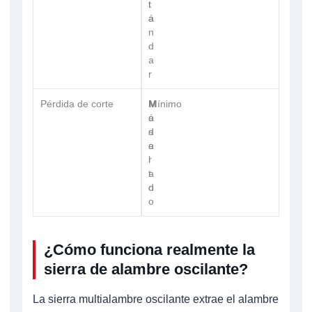
t
t
á
a
n
d
a
r
Pérdida de corte
M
M
Mínimo
á
o
s
d
a
e
l
r
t
a
o
d
o
¿Cómo funciona realmente la
sierra de alambre oscilante?
La sierra multialambre oscilante extrae el alambre