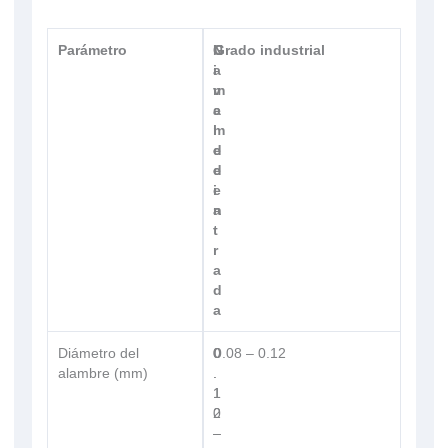
Parámetro
N
G
Grado industrial
i
a
v
m
e
a
l
m
d
e
e
d
e
i
n
a
t
r
a
d
a
Diámetro del
0
0
0.08 – 0.12
alambre (mm)
.
.
1
1
2
0
–
–