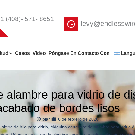
1 (408)- 571- 8651
levy@endlesswi
itud
Casos
Vídeo
Póngase En Contacto Con
Lang
 alambre para vidrio de d
 acabado de bordes lisos
bianji
6 de febrero de 2026
,
sierra de hilo para vidrio
,
Máquina cortadora de alambre para vidrio ó
ambre
,
Máquina de sierra de alambre para cortar vidrio
,
Máquina de sier