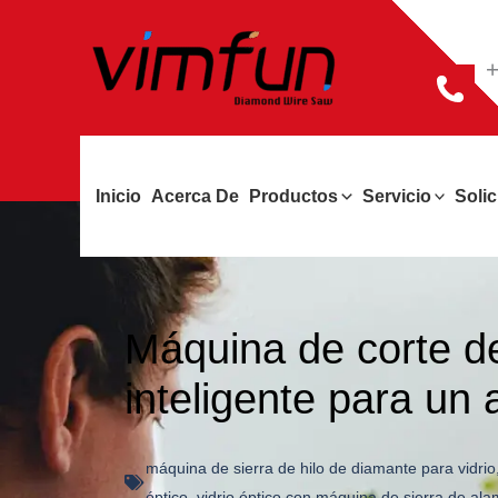
Ir
al
+
contenido
Inicio
Acerca De
Productos
Servicio
Solic
Máquina de corte de
inteligente para un
máquina de sierra de hilo de diamante para vidrio
óptico
,
vidrio óptico con máquina de sierra de al