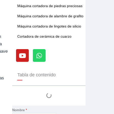
Máquina cortadora de piedras preciosas
Máquina cortadora de alambre de grafito
Máquina cortadora de lingotes de silicio
n
Cortadora de cerámica de cuarzo
a
Y
W
uave
o
h
u
a
t
t
u
s
Tabla de contenido
ías
b
a
e
p
p
Nombre
*