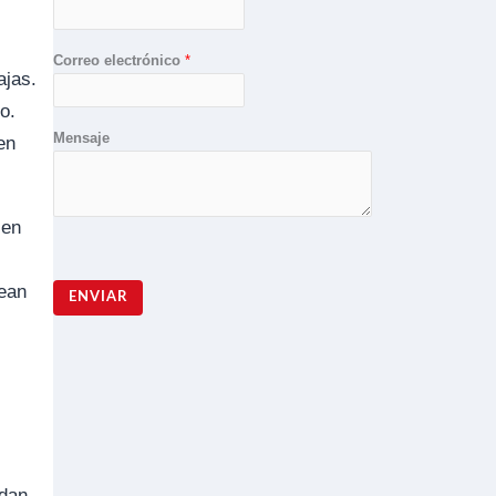
Correo electrónico
*
ajas.
o.
Mensaje
en
ien
sean
ENVIAR
edan