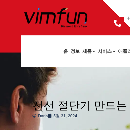
콘
텐
+
츠
로
건
홈
정보
제품
서비스
애플
너
뛰
기
전선 절단기 만드는 
Daria
5월 31, 2024