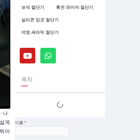
보석 절단기
흑연 와이어 절단기
실리콘 잉곳 절단기
석영 세라믹 절단기
유
W
튜
h
브
a
t
s
목차
a
p
p
 나
 설계
이름
*
 뛰어