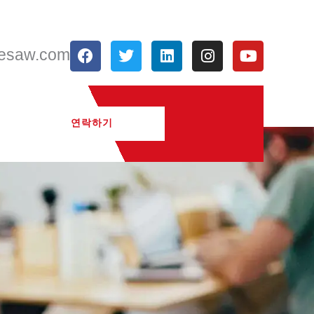
F
트
링
인
유
resaw.com
a
위
크
스
튜
c
터
드
타
브
e
인
그
b
램
o
연락하기
o
k