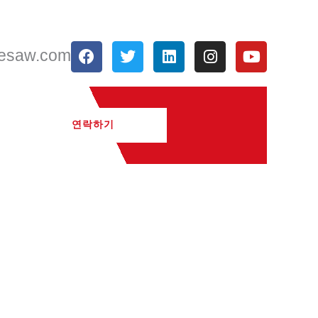
F
트
링
인
유
resaw.com
a
위
크
스
튜
c
터
드
타
브
e
인
그
b
램
o
연락하기
o
k