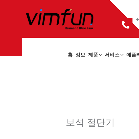
콘
텐
+
츠
로
건
홈
정보
제품
서비스
애플
너
뛰
기
보석 절단기