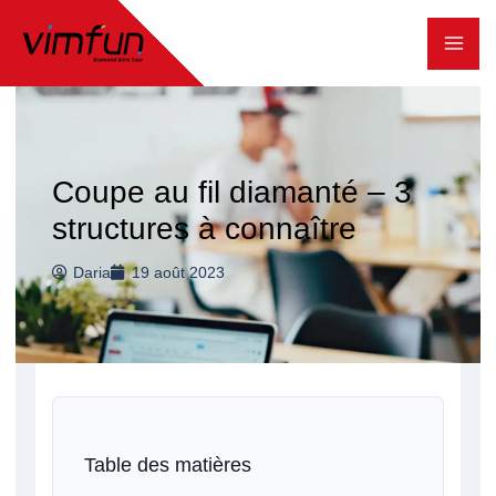
Skip
to
content
Coupe au fil diamanté – 3
structures à connaître
Daria
19 août 2023
Table des matières