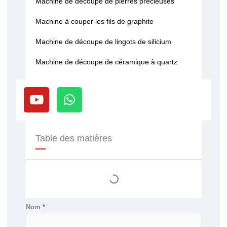
Machine de découpe de pierres précieuses
Machine à couper les fils de graphite
Machine de découpe de lingots de silicium
Machine de découpe de céramique à quartz
Y
W
o
h
u
a
t
t
u
s
Table des matières
b
a
e
p
p
Nom
*