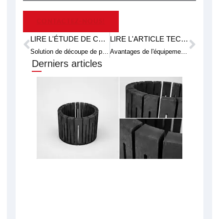
CONTACTEZ-NOUS!
LIRE L'ÉTUDE DE CAS PRÉCÉDENTE
LIRE L'ARTICLE TECHNIQUE SUIVANT
Prévenir
Suiv
Solution de découpe de précision des brames : Étude de cas d'un client avec le matériau N-BK7
Avantages de l'équipement de coupe au fil diamanté
Derniers articles