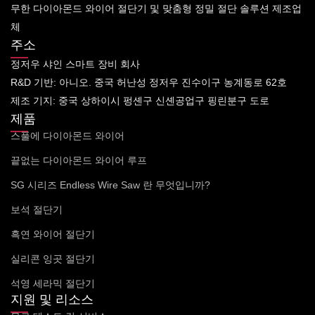
무한 다이아몬드 와이어 절단기 및 맞춤형 정밀 절단 솔루션 제조업
체
주소
정저우 샤인 스마트 장비 회사
R&D 기반: 아니오. 중국 허난성 정저우 진수이구 농계동로 62호
제조 기지: 중국 상하이시 펑셴구 신셴공업구 핑린분구 도로
제품
스풀에 다이아몬드 와이어
끝없는 다이아몬드 와이어 루프
SG 시리즈 Endless Wire Saw 란 무엇입니까?
보석 절단기
흑연 와이어 절단기
실리콘 잉곳 절단기
석영 세라믹 절단기
지원 및 리소스