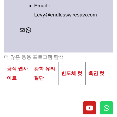
Email：
Levy@endlesswiresaw.com
더 많은 응용 프로그램 탐색
공식 웹사
광학 유리
반도체 컷
흑연 컷
이트
절단
유
W
튜
h