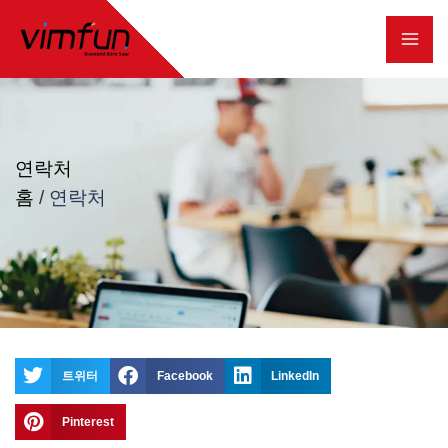
콘
텐
츠
로
건
연락처
너
홈
/
연락처
뛰
기
트위터
Facebook
LinkedIn
Pinterest
우편
우편
왓츠앱
왓츠앱