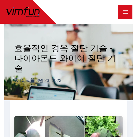
콘
텐
츠
로
효율적인 경옥 절단 기술 -
건
다이아몬드 와이어 절단 기
너
술
뛰
기
Daria
8월 23, 2023