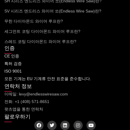
SH 시리즈 엔드리스 와이어 쏘(Endless Wire Saw)란?
SV 시리즈 엔드리스 와이어 쏘(Endless Wire Saw)란?
무한 다이아몬드 와이어 루프란?
세그먼트 코팅 다이아몬드 와이어 루프란?
스레드 코팅 다이아몬드 와이어 루프란?
인증
CE 인증
특허 검증
ISO 9001
모든 기계는 EU 기계류 안전 표준을 준수합니다.
연락처 정보
이메일: levy@endlesswiresaw.com
전화: +1 (408) 571-8651
왓츠앱을 통한 연락처
팔로우하기
F
트
링
인
유
a
위
크
스
튜