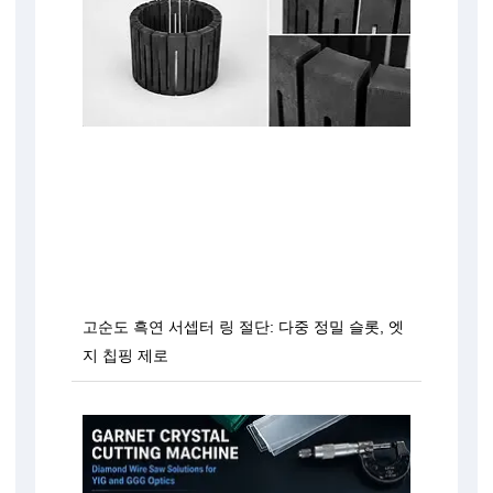
고순도 흑연 서셉터 링 절단: 다중 정밀 슬롯, 엣
지 칩핑 제로