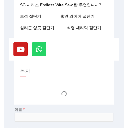
SG 시리즈 Endless Wire Saw 란 무엇입니까?
보석 절단기
흑연 와이어 절단기
실리콘 잉곳 절단기
석영 세라믹 절단기
유
W
튜
h
브
a
t
s
목차
a
p
p
이름
*