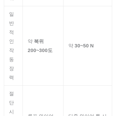
일
반
적
인
약
북위
약
30~50 N
작
200~300도
동
장
력
절
단
시