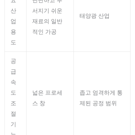
요
단단하고 부
산
서지기 쉬운
태양광 산업
업
재료의 일반
용
적인 가공
도
공
급
속
도
넓은 프로세
좁고 엄격하게 통
조
스 창
제된 공정 범위
절
기
능