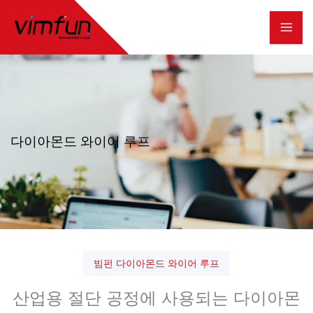
콘
텐
츠
로
건
너
다이아몬드 와이어 루프
뛰
기
빔펀 다이아몬드 와이어 루프
산업용 절단 공정에 사용되는 다이아몬