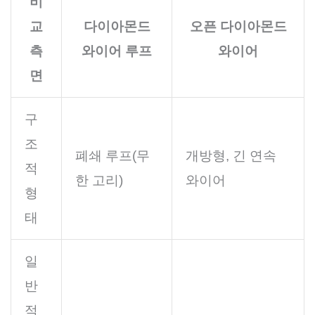
비
교
다이아몬드
오픈 다이아몬드
측
와이어 루프
와이어
면
구
조
폐쇄 루프(무
개방형, 긴 연속
적
한 고리)
와이어
형
태
일
반
적