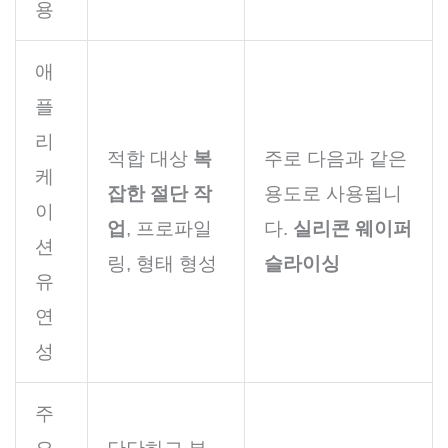
용
애
플
리
적합 대상
복
주로 다음과 같은
케
잡한 절단 작
용도로 사용됩니
이
업
, 프로파일
다.
실리콘 웨이퍼
션
링, 형태 형성
슬라이싱
유
연
성
주