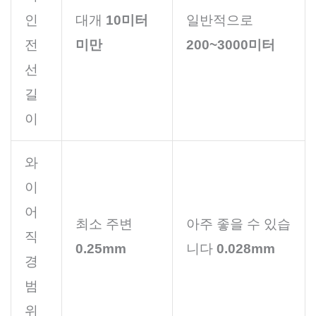
인
대개
10미터
일반적으로
전
미만
200~3000미터
선
길
이
와
이
어
최소 주변
아주 좋을 수 있습
직
0.25mm
니다
0.028mm
경
범
위