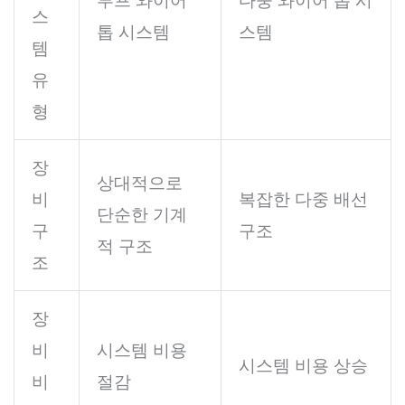
루프 와이어
다중 와이어 톱 시
스
톱 시스템
스템
템
유
형
장
상대적으로
비
복잡한 다중 배선
단순한 기계
구
구조
적 구조
조
장
비
시스템 비용
시스템 비용 상승
비
절감