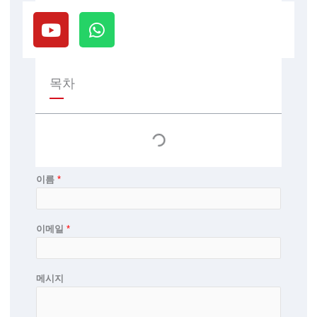
유
W
튜
h
브
a
t
s
목차
a
p
p
이름
*
이메일
*
메시지