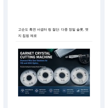
고순도 흑연 서셉터 링 절단: 다중 정밀 슬롯, 엣
지 칩핑 제로