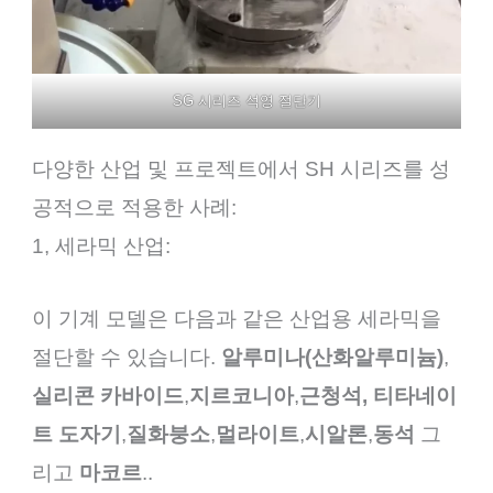
SG 시리즈 석영 절단기
다양한 산업 및 프로젝트에서 SH 시리즈를 성
공적으로 적용한 사례:
1, 세라믹 산업:
이 기계 모델은 다음과 같은 산업용 세라믹을
절단할 수 있습니다.
알루미나(산화알루미늄)
,
실리콘 카바이드
,
지르코니아
,
근청석, 티타네이
트 도자기
,
질화붕소
,
멀라이트
,
시알론
,
동석
그
리고
마코르
..