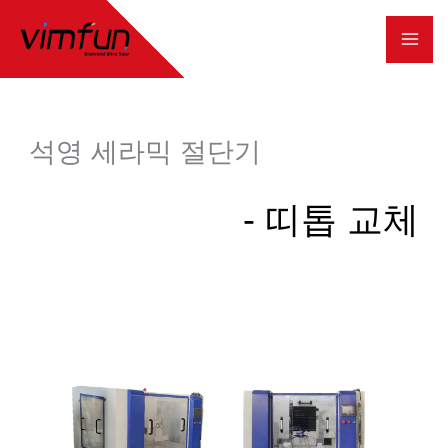
콘
텐
츠
로
석영 세라믹 절단기
건
너
- 띠톱 교체
뛰
기