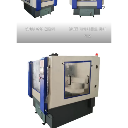
SH60 석영 절단기
SH60 다이아몬드 와이
어쏘