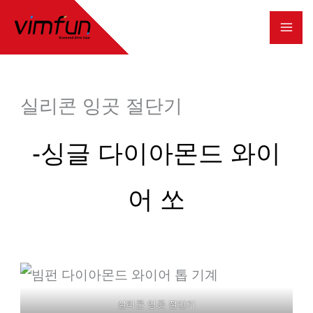
콘
텐
츠
로
실리콘 잉곳 절단기
건
너
-싱글 다이아몬드 와이
뛰
기
어 쏘
실리콘 잉곳 절단기