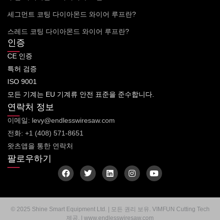
세그먼트 코팅 다이아몬드 와이어 루프란?
스레드 코팅 다이아몬드 와이어 루프란?
인증
CE 인증
특허 검증
ISO 9001
모든 기계는 EU 기계류 안전 표준을 준수합니다.
연락처 정보
이메일: levy@endlesswiresaw.com
전화: +1 (408) 571-8651
왓츠앱을 통한 연락처
팔로우하기
F
트
링
인
유
a
위
크
스
튜
c
터
드
타
브
e
인
그
b
램
o
© 2025 Shine Smart Equipment Ltd. | 모든 권리 보유. VIMFUN Cutting Tech
o
제공. | www.endlesswiresaw.com