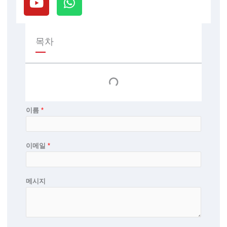
튜
h
브
a
t
s
목차
a
p
p
이름
*
이메일
*
메시지