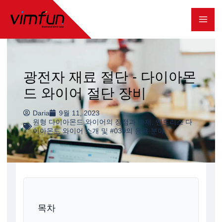
콘
텐
츠
로
광전자 재료 절단 - 다이아몬
건
드 와이어 절단 장비
너
뛰
Daria
9월 11, 2023
원형 다이아몬드 와이어의 장점과 과제
,
엔드리스 다
기
이아몬드 와이어 소개 및 #039의 응용 분야
목차