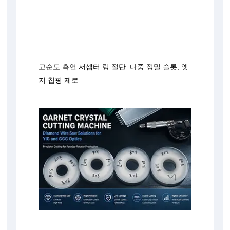
고순도 흑연 서셉터 링 절단: 다중 정밀 슬롯, 엣
지 칩핑 제로