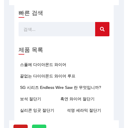
빠른 검색
찾
다
제품 목록
스풀에 다이아몬드 와이어
끝없는 다이아몬드 와이어 루프
SG 시리즈 Endless Wire Saw 란 무엇입니까?
보석 절단기
흑연 와이어 절단기
실리콘 잉곳 절단기
석영 세라믹 절단기
유
W