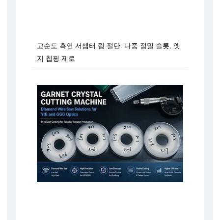
고순도 흑연 서셉터 링 절단: 다중 정밀 슬롯, 엣
지 칩핑 제로