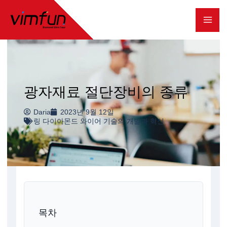
콘
텐
츠
로
건
광자재료 절단장비의 종류
너
Daria
2023년 9월 12일
뛰
링 다이아몬드 와이어 기술의 개발과 혁신
기
목차