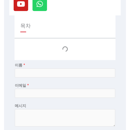
튜
h
브
a
t
s
목차
a
p
p
이름
*
이메일
*
메시지