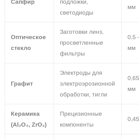
Сапфир
подложки,
мм
светодиоды
Заготовки линз,
Оптическое
0,5 
просветленные
стекло
мм
фильтры
Электроды для
0,65
Графит
электроэрозионной
мм
обработки, тигли
Керамика
Прецизионные
0,4
(Al₂O₃, ZrO₂)
компоненты