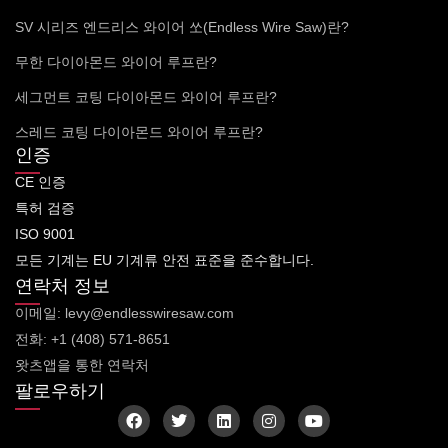
SV 시리즈 엔드리스 와이어 쏘(Endless Wire Saw)란?
무한 다이아몬드 와이어 루프란?
세그먼트 코팅 다이아몬드 와이어 루프란?
스레드 코팅 다이아몬드 와이어 루프란?
인증
CE 인증
특허 검증
ISO 9001
모든 기계는 EU 기계류 안전 표준을 준수합니다.
연락처 정보
이메일: levy@endlesswiresaw.com
전화: +1 (408) 571-8651
왓츠앱을 통한 연락처
팔로우하기
F
트
링
인
유
a
위
크
스
튜
c
터
드
타
브