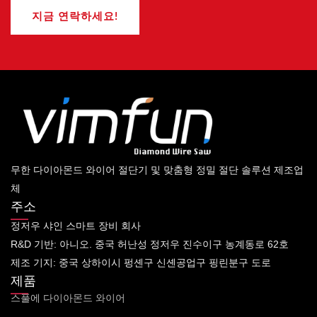
지금 연락하세요!
무한 다이아몬드 와이어 절단기 및 맞춤형 정밀 절단 솔루션 제조업
체
주소
정저우 샤인 스마트 장비 회사
R&D 기반: 아니오. 중국 허난성 정저우 진수이구 농계동로 62호
제조 기지: 중국 상하이시 펑셴구 신셴공업구 핑린분구 도로
제품
스풀에 다이아몬드 와이어