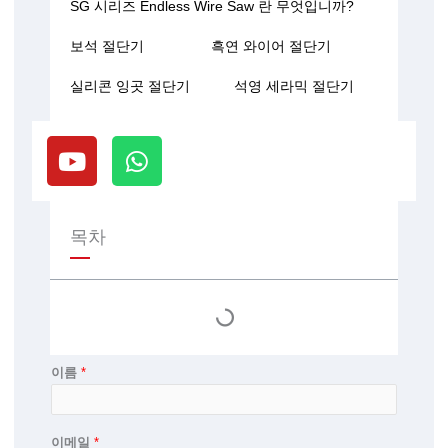
SG 시리즈 Endless Wire Saw 란 무엇입니까?
보석 절단기
흑연 와이어 절단기
실리콘 잉곳 절단기
석영 세라믹 절단기
유
W
튜
h
브
a
t
s
목차
a
p
p
이름
*
이메일
*