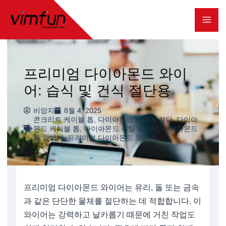
콘
텐
츠
로
프리미엄 다이아몬드 와이
건
어: 습식 및 건식 절단용
너
비앙지
8월 4, 2025
뛰
콘크리트 케이블 톱
,
다이아몬드 와이어 절단
,
다이아
몬드 케이블 톱
,
다이아몬드 커팅 와이어
,
다이아몬드
기
톱 와이어
,
프리미엄 다이아몬드 와이어
프리미엄 다이아몬드 와이어는 유리, 돌 또는 금속
과 같은 단단한 물체를 절단하는 데 적합합니다. 이
와이어는 강력하고 날카롭기 때문에 거친 작업도