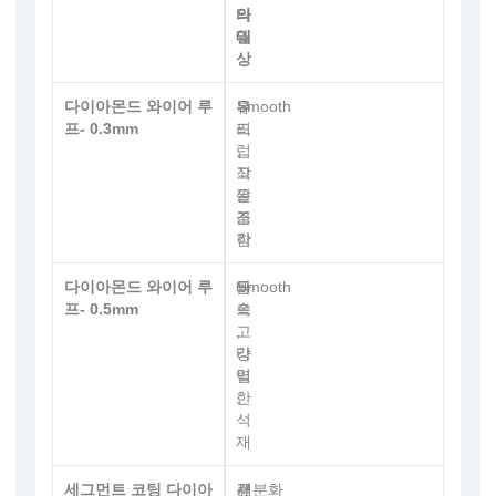
의
타
대
일
상
다이아몬드 와이어 루
유
부
Smooth
프- 0.3mm
리
드
,
럽
작
고
은
깔
조
끔
각
한
다이아몬드 와이어 루
금
빠
Smooth
프- 0.5mm
속
르
,
고
타
강
일
력
,
한
석
재
세그먼트 코팅 다이아
큰
깊
세분화