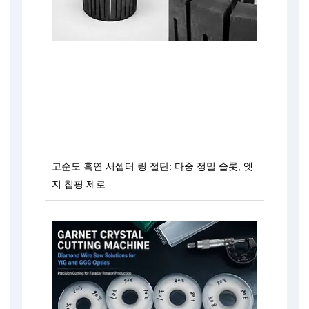
고순도 흑연 서셉터 링 절단: 다중 정밀 슬롯, 엣
지 칩핑 제로