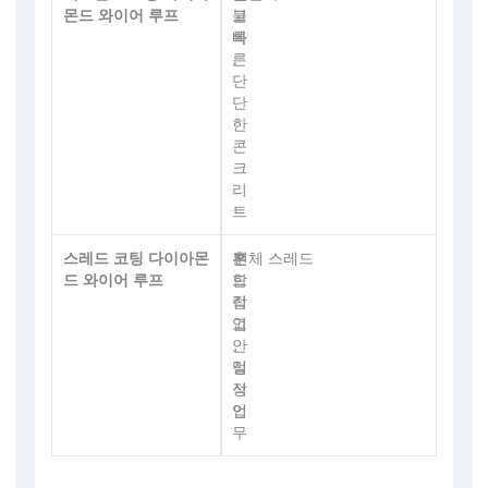
몬드 와이어 루프
블
고
록
빠
,
른
단
단
한
콘
크
리
트
스레드 코팅 다이아몬
혼
부
전체 스레드
드 와이어 루프
합
드
작
럽
업
고
,
안
일
정
상
적
업
인
무