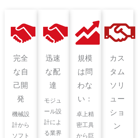
完全
迅速
規模
カス
な自
な配
は問
タム
己開
達
わな
ソリ
発
い：
ュー
モジュ
ール設
ショ
機械設
卓上精
計によ
計から
密工具
ン
る業界
ソフト
から巨