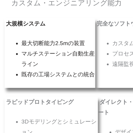
カスタム・エンジニアリング能力
大規模システム
完全なソフト
最大切断能力2.5mの装置
カスタ
マルチステーション自動生産
プロセ
ライン
遠隔監
既存の工場システムとの統合
ラピッドプロトタイピング
ダイレクト・
ート
3Dモデリングとシミュレーシ
ョン
デザイ