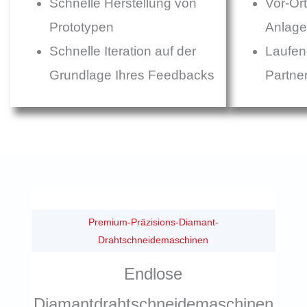
Schnelle Herstellung von
Vor-Or
Prototypen
Anlag
Schnelle Iteration auf der
Laufen
Grundlage Ihres Feedbacks
Partne
Premium-Präzisions-Diamant-
Drahtschneidemaschinen
Endlose
Diamantdrahtschneidemaschinen