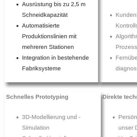
Ausrüstung bis zu 2,5 m
Schneidkapazität
Kundens
Automatisierte
Kontrol
Produktionslinien mit
Algorit
mehreren Stationen
Prozess
Integration in bestehende
Fernübe
Fabriksysteme
diagnos
Schnelles Prototyping
Direkte tech
3D-Modellierung und -
Persön
Simulation
unser 