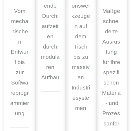
ende
onswer
Vom
Maßge
Durchl
kzeuge
mecha
schnei
aufzeit
n auf
nische
derte
en
dem
n
Ausrüs
durch
Tisch
Entwur
tung
modula
bis zu
f bis
für Ihre
ren
massiv
zur
spezifi
Aufbau
en
Softwa
schen
Industri
reprogr
Materia
esyste
ammier
l- und
men
ung
Prozes
sanfor